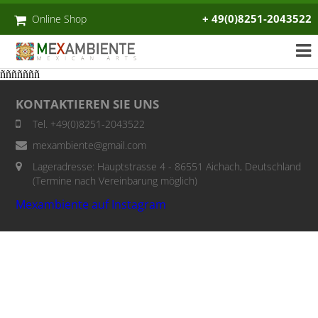
+ 49(0)8251-2043522
Online Shop
ñññññññ
KONTAKTIEREN SIE UNS
Tel. +49(0)8251-2043522
mexambiente@gmail.com
Lageradresse: Hauptstrasse 4 - 86551 Aichach, Deutschland
(Termine nach Vereinbarung möglich)
Mexambiente auf Instagram