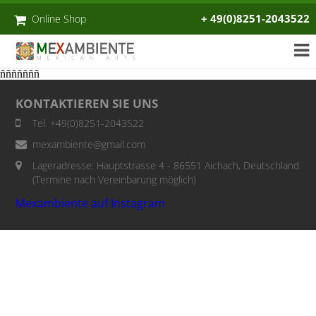
+ 49(0)8251-2043522
Online Shop
ñññññññ
KONTAKTIEREN SIE UNS
Tel. +49(0)8251-2043522
mexambiente@gmail.com
Lageradresse: Hauptstrasse 4 - 86551 Aichach, Deutschland
(Termine nach Vereinbarung möglich)
Mexambiente auf Instagram