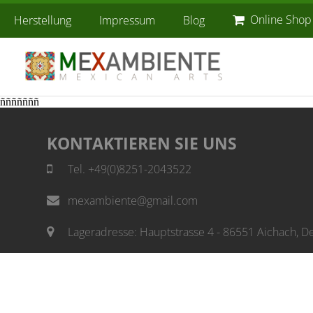
Online Shop
Herstellung
Impressum
Blog
ñññññññ
KONTAKTIEREN SIE UNS
Tel. +49(0)8251-2043522
mexambiente@gmail.com
Lageradresse: Hauptstrasse 4 - 86551 Aichach, D