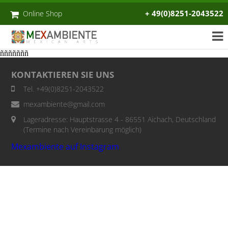
+ 49(0)8251-2043522
Online Shop
ñññññññ
KONTAKTIEREN SIE UNS
Tel. +49(0)8251-2043522
mexambiente@gmail.com
Lageradresse: Hauptstrasse 4 - 86551 Aichach, Deutschland
(Termine nach Vereinbarung möglich)
Mexambiente auf Instagram