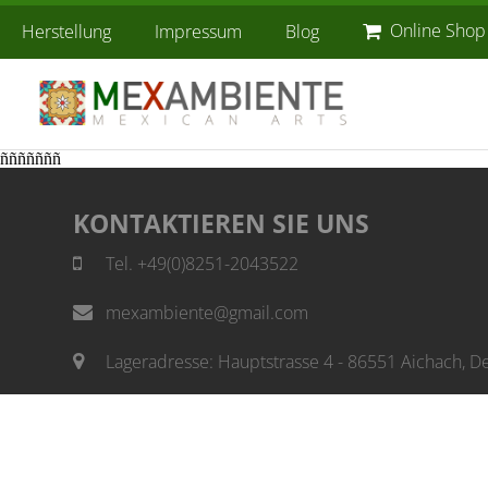
Online Shop
Herstellung
Impressum
Blog
ñññññññ
KONTAKTIEREN SIE UNS
Tel. +49(0)8251-2043522
mexambiente@gmail.com
Lageradresse: Hauptstrasse 4 - 86551 Aichach, D