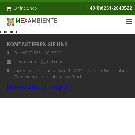
+ 49(0)8251-2043522
Online Shop
ñññññññ
KONTAKTIEREN SIE UNS
Tel. +49(0)8251-2043522
mexambiente@gmail.com
Lageradresse: Hauptstrasse 4 - 86551 Aichach, Deutschland
(Termine nach Vereinbarung möglich)
Mexambiente auf Instagram