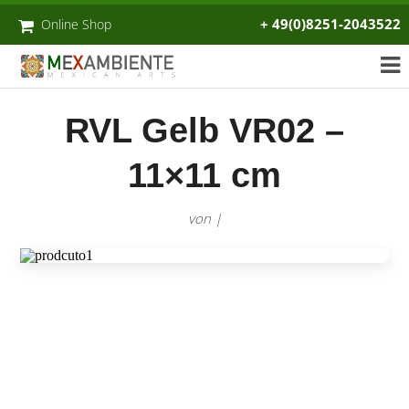
+ 49(0)8251-2043522
Online Shop
RVL Gelb VR02 –
11×11 cm
von |