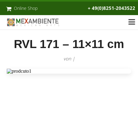
+ 49(0)8251-2043522
Online Shop
RVL 171 – 11×11 cm
von |