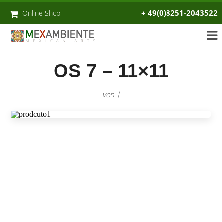
+ 49(0)8251-2043522
Online Shop
OS 7 – 11×11
von |