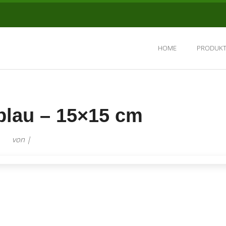
HOME
PRODUKT
blau – 15×15 cm
von |