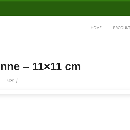
HOME
PRODUKT
nne – 11×11 cm
von |