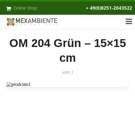
+ 49(0)8251-2043522
Online Shop
OM 204 Grün – 15×15
cm
von |