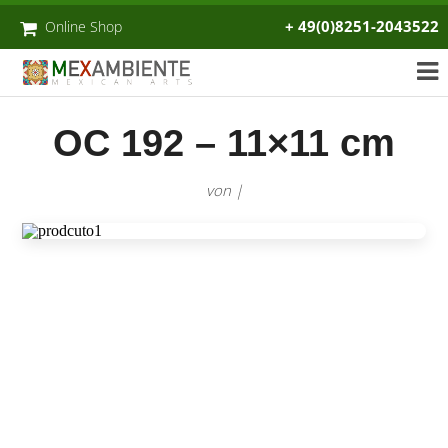
+ 49(0)8251-2043522
Online Shop
OC 192 – 11×11 cm
von |