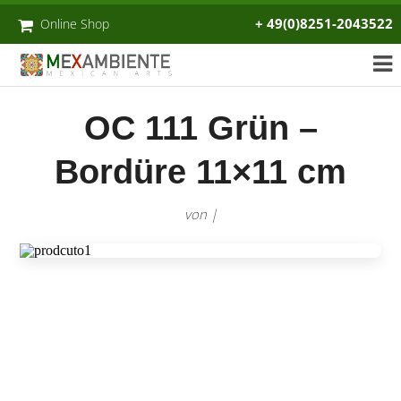
+ 49(0)8251-2043522
Online Shop
OC 111 Grün –
Bordüre 11×11 cm
von |