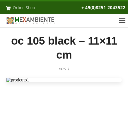
+ 49(0)8251-2043522
Online Shop
oc 105 black – 11×11
cm
von |